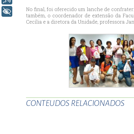
esc
No final, foi oferecido um lanche de confrate
+ Acessibilidade
ist
também, o coordenador de extensão da Facul
Cecília e a diretora da Unidade, professora Ja
esc
CONTEUDOS RELACIONADOS