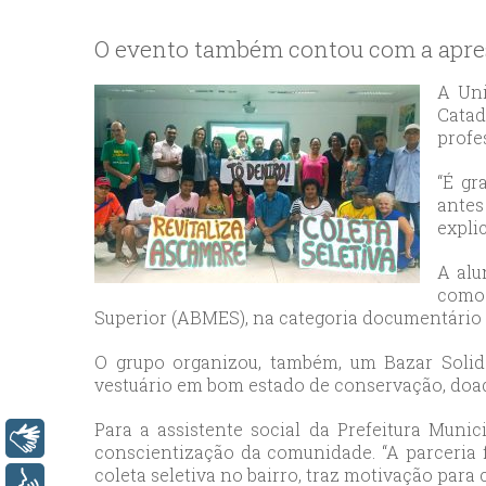
bey
esc
O evento também contou com a apres
avc
esc
A Uni
Catad
bag
profe
esc
bey
“É gr
esc
antes
expli
bah
esc
A alu
umr
como 
esc
Superior (ABMES), na categoria documentário
ata
O grupo organizou, também, um Bazar Solid
sisl
vestuário em bom estado de conservação, doad
esc
ese
Para a assistente social da Prefeitura Munic
Libras
conscientização da comunidade. “A parceria
esc
coleta seletiva no bairro, traz motivação par
ist
Voz