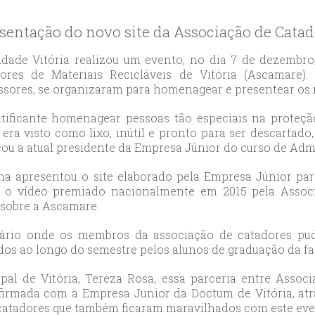
likduzu
ort
entação do novo site da Associação de Catad
ılar
ort
dade Vitória realizou um evento, no dia 7 de dezembr
ores de Materiais Recicláveis de Vitória (Ascamare)
cılar
ssores, se organizaram para homenagear e presentear os r
ort
likduzu
atificante homenagear pessoas tão especiais na proteç
ort
 era visto como lixo, inútil e pronto para ser descartado
cou a atual presidente da Empresa Júnior do curso de Admi
cesehir
ort
na apresentou o site elaborado pela Empresa Júnior pa
aniye
o vídeo premiado nacionalmente em 2015 pela Associ
ort
 sobre a Ascamare.
sehirescort
ário onde os membros da associação de catadores pu
i
os ao longo do semestre pelos alunos de graduação da fa
ort
nyurt
ipal de Vitória, Tereza Rosa, essa parceria entre Assoc
 firmada com a Empresa Junior da Doctum de Vitória, at
ort
a catadores que também ficaram maravilhados com este eve
anbul