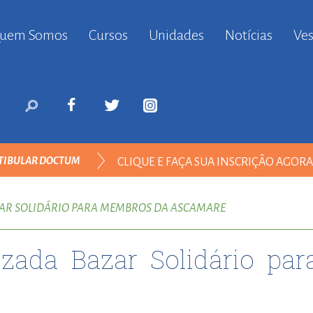
uem Somos
Cursos
Unidades
Notícias
Ves
anbul
ort
nyurt
ort
likduzu
ort
TIBULAR DOCTUM
CLIQUE E FAÇA SUA INSCRIÇÃO AGOR
i
ort
ADMINISTRAÇÃO
ılar
ZAR SOLIDÁRIO PARA MEMBROS DA ASCAMARE
ort
inevler
lizada Bazar Solidário p
ort
nyurt
ort