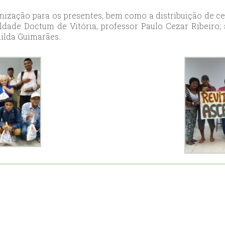
ort
rnização para os presentes, bem como a distribuição de ce
anbul
dade Doctum de Vitória, professor Paulo Cezar Ribeiro;
nilda Guimarães.
ort