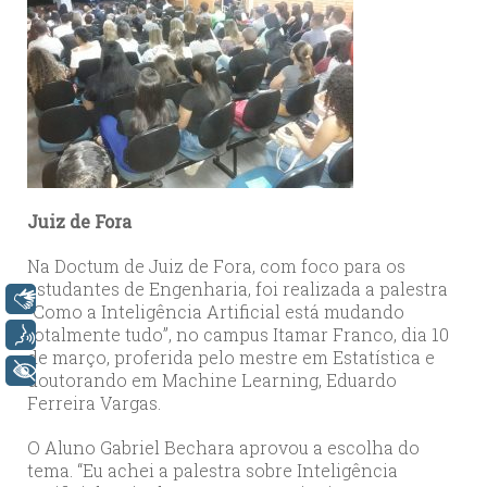
Juiz de Fora
Na Doctum de Juiz de Fora, com foco para os
estudantes de Engenharia, foi realizada a palestra
Libras
“Como a Inteligência Artificial está mudando
totalmente tudo”, no campus Itamar Franco, dia 10
Voz
de março, proferida pelo mestre em Estatística e
+ Acessibilidade
doutorando em Machine Learning, Eduardo
Ferreira Vargas.
O Aluno Gabriel Bechara aprovou a escolha do
tema. “Eu achei a palestra sobre Inteligência