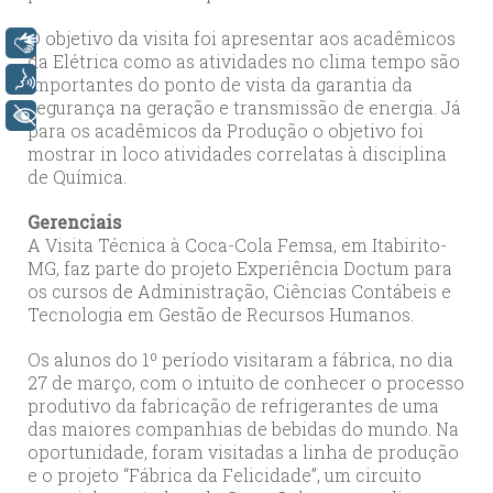
O objetivo da visita foi apresentar aos acadêmicos
Libras
da Elétrica como as atividades no clima tempo são
Voz
importantes do ponto de vista da garantia da
segurança na geração e transmissão de energia. Já
+ Acessibilidade
para os acadêmicos da Produção o objetivo foi
mostrar in loco atividades correlatas à disciplina
de Química.
Gerenciais
A Visita Técnica à Coca-Cola Femsa, em Itabirito-
MG, faz parte do projeto Experiência Doctum para
os cursos de Administração, Ciências Contábeis e
Tecnologia em Gestão de Recursos Humanos.
Os alunos do 1º período visitaram a fábrica, no dia
27 de março, com o intuito de conhecer o processo
produtivo da fabricação de refrigerantes de uma
das maiores companhias de bebidas do mundo. Na
oportunidade, foram visitadas a linha de produção
e o projeto “Fábrica da Felicidade”, um circuito