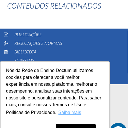
CONTEUDOS RELACIONADOS
PUBLICAÇÕES
REGULAÇÕES E NORMAS
BIBLIOTECA
EGRESSOS
PESQUISA
Nós da Rede de Ensino Doctum utilizamos
cookies para oferecer a você melhor
EXTENSÃO
experiência em nossa plataforma, melhorar o
desempenho, analisar suas interações em
nosso site e personalizar conteúdo. Para saber
mais, consulte nossos Termos de Uso e
Políticas de Privacidade.
Saiba mais
AutoAvaliação Institucional
0800 033 1100