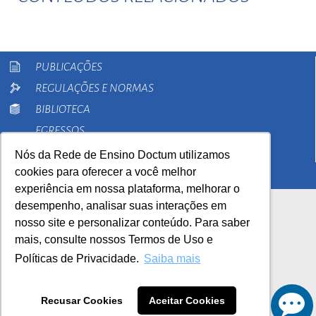
PUBLICAÇÕES
REGULAÇÕES E NORMAS
BIBLIOTECA
EGRESSOS
PESQUISA
Nós da Rede de Ensino Doctum utilizamos
cookies para oferecer a você melhor
EXTENSÃO
experiência em nossa plataforma, melhorar o
desempenho, analisar suas interações em
nosso site e personalizar conteúdo. Para saber
mais, consulte nossos Termos de Uso e
Políticas de Privacidade.
Saiba mais
AutoAvaliação Institucional
0800 033 1100
Recusar Cookies
Aceitar Cookies