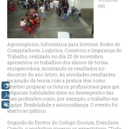
em
Agronegócios, Informática para Internet, Redes de
Computadores, Logística, Comércio e Segurança do
Trabalho, realizado no dia 22 de novembro,
apresentou os trabalhos dos alunos de forma
enriquecedora, mostrando os resultados no
decorrer do ano letivo. As atividades resultantes
na junção da teoria com a prática têm como
Libras
objetivo preparar os futuros profissionais para que
adquiram habilidades úteis no desempenho das
Voz
suas profissões como, por exemplo, o trabalho em
equipe, flexibilidade e autoconfiança. O evento foi
+ Acessibilidade
aberto ao público.
Segundo do Diretor do Colégio Doctum, Evanilson
Camilo, o workshop superou as expectativas. “Todo