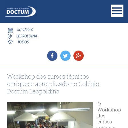
01/12/2016
LEOPOLDINA
TODOS
Workshop dos cursos técnicos
enriquece aprendizado no Colégio
Doctum Leopoldina
O
Workshop
dos
cursos
técnicos