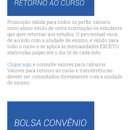
Promoção válida para todos os perfis: calouro,
novo aluno vindo de outra instituição ou estudante
que quer retornar aos estudos. O percentual varia
de acordo com a unidade de ensino, é válido para
todo o curso e se aplica às mensalidades EXCETO
matrículas pagas até o dia 10 de cada mês.
Clique aqui
e consulte valores para calouros.
Valores para retorno ao curso e transferências
devem ser consultados diretamente com a unidade
de ensino.