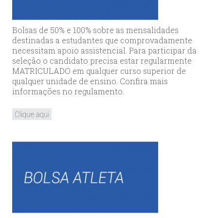
Bolsas de 50% e 100% sobre as mensalidades
destinadas a estudantes que comprovadamente
necessitam apoio assistencial. Para participar da
seleção o candidato precisa estar regularmente
MATRICULADO em qualquer curso superior de
qualquer unidade de ensino. Confira mais
informações no regulamento.