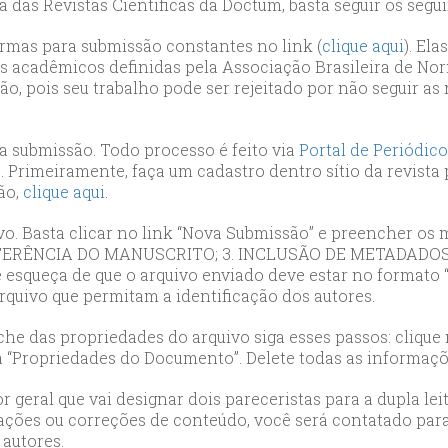
 das Revistas Científicas da Doctum, basta seguir os segui
ormas para submissão constantes no link (
clique aqui
). El
s acadêmicos definidas pela Associação Brasileira de Nor
ão, pois seu trabalho pode ser rejeitado por não seguir a
 a submissão. Todo processo é feito via
Portal de Periódic
. Primeiramente, faça um cadastro dentro sítio da revista 
ão,
clique aqui
.
ivo. Basta clicar no link “Nova Submissão” e preencher o
 TRANSFERÊNCIA DO MANUSCRITO; 3. INCLUSÃO DE METADA
queça de que o arquivo enviado deve estar no formato 
quivo que permitam a identificação dos autores.
e das propriedades do arquivo siga esses passos: clique n
 “Propriedades do Documento”. Delete todas as informaçõe
or geral que vai designar dois pareceristas para a dupla le
ações ou correções de conteúdo, você será contatado para
autores.