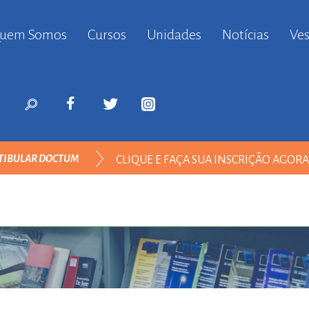
uem Somos
Cursos
Unidades
Notícias
Ves
anbul
ort
nyurt
ort
likduzu
ort
TIBULAR DOCTUM
CLIQUE E FAÇA SUA INSCRIÇÃO AGOR
i
ort
ılar
ort
inevler
ort
nyurt
ort