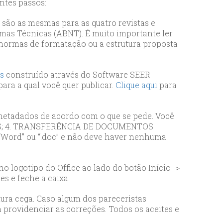
ntes passos:
as são as mesmas para as quatro revistas e
mas Técnicas (ABNT). É muito importante ler
s normas de formatação ou a estrutura proposta
os
construído através do Software SEER
para a qual você quer publicar.
Clique aqui
para
s metadados de acordo com o que se pede. Você
DOS; 4. TRANSFERÊNCIA DE DOCUMENTOS
“Word” ou “.doc” e não deve haver nenhuma
o logotipo do Office ao lado do botão Início ->
s e feche a caixa.
itura cega. Caso algum dos pareceristas
 providenciar as correções. Todos os aceites e