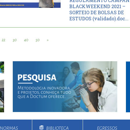
REGULAMENTO CAMPA
BLACKWEEKEND 2021 –
SORTEIO DE BOLSAS DE
ESTUDOS (validado).doc...
22
30
40
50
»
E NORMAS
BIBLIOTECA
EGRESSOS