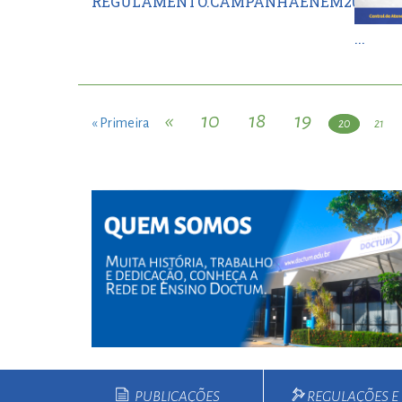
REGULAMENTO.CAMPANHAENEM2021...
...
«
10
18
19
« Primeira
20
21
PUBLICAÇÕES
REGULAÇÕES 