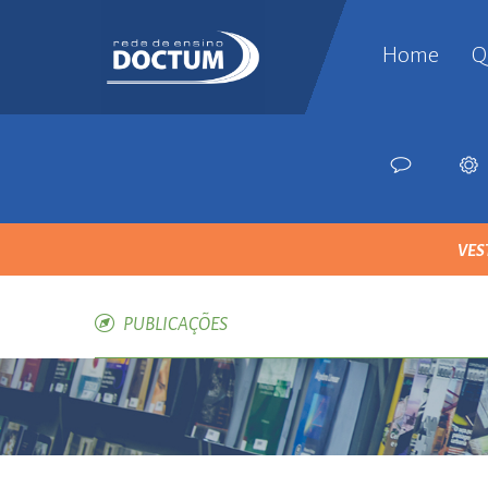
Home
Q
ist
esc
ese
esc
bey
esc
VES
sisl
esc
avc
PUBLICAÇÕES
Page 20
esc
sir
esc
ese
esc