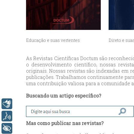
esc
ist
esc
Educação e suas vertentes
Direto e sua
As Revistas Científicas Doctum são reconheci
o desenvolvimento científico, nossas revi
originais. Nossas revistas são indexadas em 
publicações. Trabalhamos continuamente para m
uma contribuição valiosa para a comunidade 
Buscando um artigo específico?
Libras
Voz
Mas como publicar nas revistas?
+ Acessibilidade