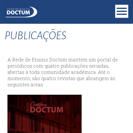
PUBLICAÇÕES
A Rede de Ensino Doctum mantém um portal de
periódicos com quatro publicações seriadas,
abertas à toda comunidade acadêmica. Até o
momento, são quatro revistas que abrangem às
seguintes áreas: