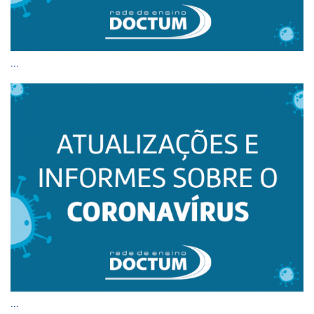
...
...