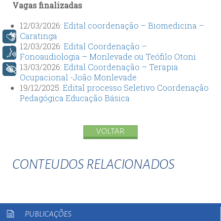
Vagas finalizadas
12/03/2026:
Edital coordenação – Biomedicina –
Caratinga
Libras
12/03/2026:
Edital Coordenação –
Voz
Fonoaudiologia – Monlevade ou Teófilo Otoni
13/03/2026:
Edital Coordenação – Terapia
+ Acessibilidade
Ocupacional -João Monlevade
19/12/2025:
Edital processo Seletivo Coordenação
Pedagógica Educação Básica
VOLTAR
CONTEUDOS RELACIONADOS
PUBLICAÇÕES