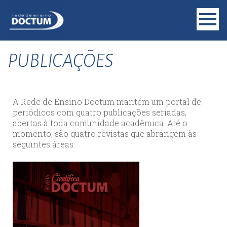
PUBLICAÇÕES
A Rede de Ensino Doctum mantém um portal de
periódicos com quatro publicações seriadas,
abertas à toda comunidade acadêmica. Até o
momento, são quatro revistas que abrangem às
seguintes áreas: