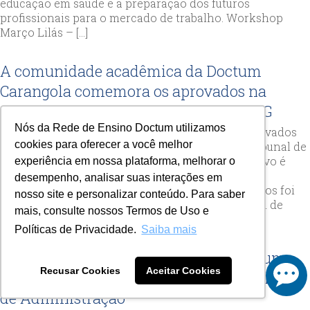
educação em saúde e a preparação dos futuros
profissionais para o mercado de trabalho. Workshop
Março Lilás – […]
A comunidade acadêmica da Doctum
Carangola comemora os aprovados na
seleção pública de estagiários do TJMG
Nós da Rede de Ensino Doctum utilizamos
Seis estudantes da Doctum Carangola foram aprovados
cookies para oferecer a você melhor
no último processo seletivo de estagiários do Tribunal de
Justiça de Minas Gerais (TJMG). O processo seletivo é
experiência em nossa plataforma, melhorar o
uma das iniciativas mais concorridas entre os
desempenho, analisar suas interações em
acadêmicos de Direito e a qualidade dos candidatos foi
nosso site e personalizar conteúdo. Para saber
destaque nesta edição, demonstrando o alto nível de
mais, consulte nossos Termos de Uso e
preparação. O coordenador do curso de […]
Políticas de Privacidade.
Saiba mais
Reconhecimento: Professoras da Doctum
Recusar Cookies
Aceitar Cookies
são homenageadas pelo Conselho Regional
de Administração